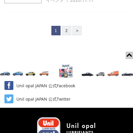
イベント
2020.11.17
投
次
1
2
>
稿
の
ペ
ー
ジ
送
り
Unil opal JAPAN 公式Facebook
Unil opal JAPAN 公式Twitter