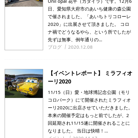
Unil opal 花平（カダイラ）です。12月6
日、愛知県大府市のあいち健康の森公園
で催されました、「あいちトリコローレ
2020」に出展させて頂きました。 コロ
ナ禍でどうなるやら、という所でしたが
先ずは無事、例年通りの…
ブログ
2020.12.08
【イベントレポート】 ミラフィオ
ーリ2020
11/15（日）愛・地球博記念公園（モリ
コロパーク）にて開催されたミラフィオ
ーリ2020に出店させていただきました。
本来の開催予定はもっと前でしたが、2
回延期され11/15遂に開催されることに
なりました。 当日は快晴！…