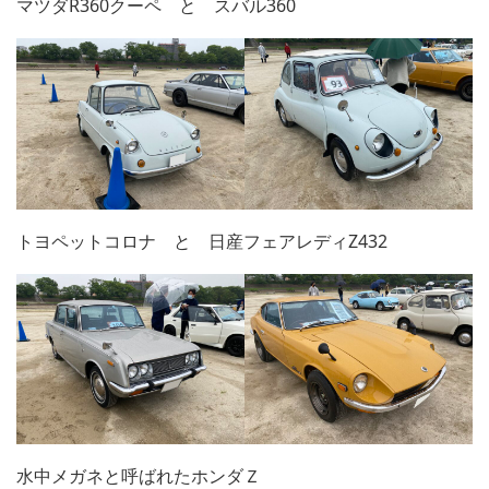
マツダR360クーペ と スバル360
トヨペットコロナ と 日産フェアレディZ432
水中メガネと呼ばれたホンダＺ