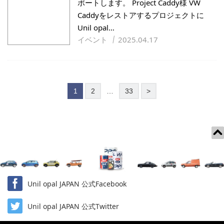
ポートします。 Project Caddy様 VW
Caddyをレストアするプロジェクトに
Unil opal…
イベント
2025.04.17
投
次
1
2
…
33
>
稿
の
ペ
ー
ジ
送
り
Unil opal JAPAN 公式Facebook
Unil opal JAPAN 公式Twitter