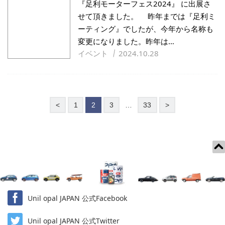
『足利モーターフェス2024』 に出展さ
せて頂きました。 昨年までは『足利ミ
ーティング』でしたが、今年から名称も
変更になりました。昨年は…
イベント
2024.10.28
投
前
次
<
1
2
3
…
33
>
稿
の
ペ
ー
ジ
送
り
Unil opal JAPAN 公式Facebook
Unil opal JAPAN 公式Twitter