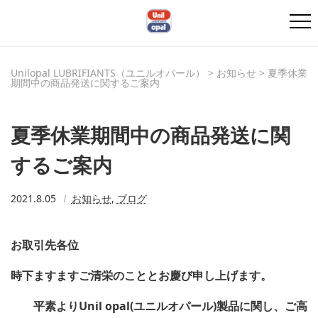
Unilopal LUBRIFIANTS（ユニルオパール）
>
お知らせ
>
夏季休業
期間中の商品発送に関するご案内
夏季休業期間中の商品発送に関
するご案内
2021.8.05
お知らせ
,
ブログ
お取引先各位
時下ますますご清栄のこととお慶び申し上げます。
平素より
Unil opal(
ユニルオパール
)
製品に関し、
ご高