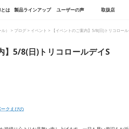
alとは
製品ラインアップ
ユーザーの声
取扱店
パール）
>
ブログ
>
イベント
>
【イベントのご案内】5/8(日)トリコロール
】5/8(日)トリコロールデイS
パークえびの
た皆様に心よりお見舞い申し上げます。一日も早い復旧をお祈