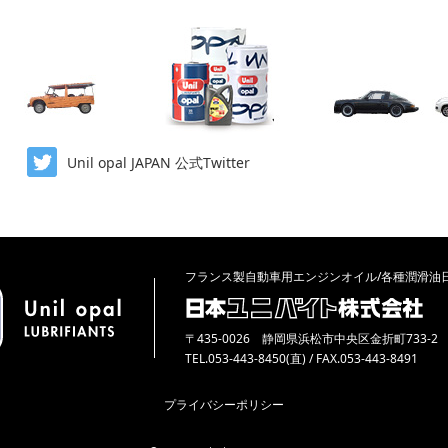
Unil opal JAPAN 公式Twitter
フランス製自動車用エンジンオイル/各種潤滑油
〒435-0026 静岡県浜松市中央区金折町733-2
TEL.053-443-8450(直) / FAX.053-443-8491
プライバシーポリシー