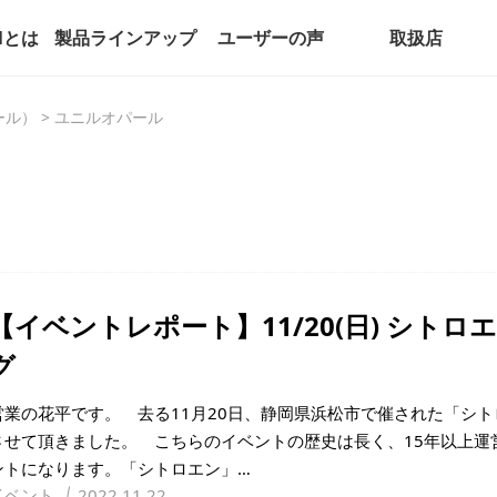
alとは
製品ラインアップ
ユーザーの声
取扱店
パール）
>
ユニルオパール
【イベントレポート】11/20(日) シト
グ
営業の花平です。 去る11月20日、静岡県浜松市で催された「シ
させて頂きました。 こちらのイベントの歴史は長く、15年以上運
ントになります。「シトロエン」…
イベント
2022.11.22