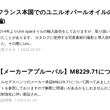
フランス本国でのユニルオパールオイル
編)
2014年よりUnil opalオイルの輸入販売をしておりますが、取
ったことがあります。 カタログに使用する写真素材の撮影と導入前
した。その際にUni…
営業小ネタ
2022.02.07
【メーカーアプルーバル】MB229.71に
メルセデスベンツのメーカー承認MB229.71について調べてみま
イトを参照しておりますので解釈に間違いがあるかもしれませんがご容
規制強化に伴い新設され…
商品情報
2022.01.20