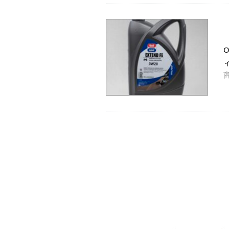
O
投
稿
の
ペ
ー
ジ
送
り