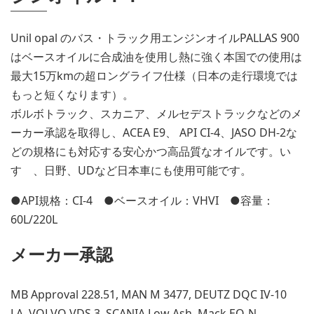
Unil opal のバス・トラック用エンジンオイルPALLAS 900
はベースオイルに合成油を使用し熱に強く本国での使用は
最大15万kmの超ロングライフ仕様（日本の走行環境では
もっと短くなります）。
ボルボトラック、スカニア、メルセデストラックなどのメ
ーカー承認を取得し、ACEA E9、 API CI-4、JASO DH-2な
どの規格にも対応する安心かつ高品質なオイルです。い
すゞ、日野、UDなど日本車にも使用可能です。
●API規格：CI-4 ●ベースオイル：VHVI ●容量：
60L/220L
メーカー承認
MB Approval 228.51, MAN M 3477, DEUTZ DQC IV-10
LA, VOLVO VDS 3, SCANIA Low Ash, Mack EO-N