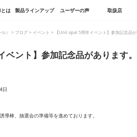
alとは
製品ラインアップ
ユーザーの声
取扱店
パール）
>
ブログ
>
イベント
>
【Unil opal 5周年イベント】参加記念
 5周年イベント】参加記念品があります。
ト
と4日
誘導棒、抽選会の準備等を進めております。