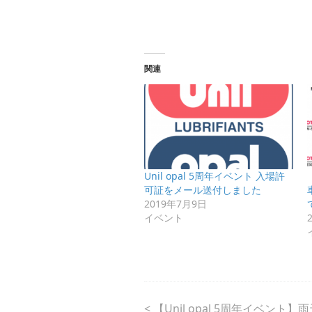
関連
Unil opal 5周年イベント 入場許
可証をメール送付しました
2019年7月9日
イベント
<
【Unil opal 5周年イベント