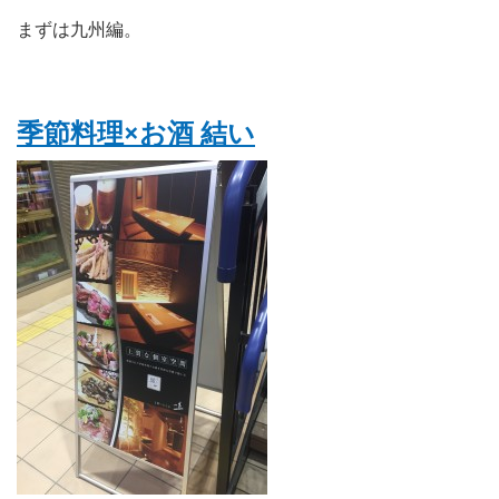
まずは九州編。
季節料理×お酒 結い