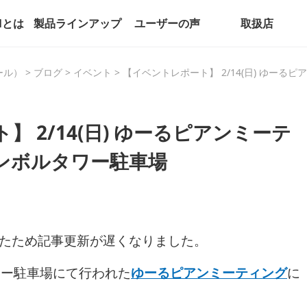
alとは
製品ラインアップ
ユーザーの声
取扱店
パール）
>
ブログ
>
イベント
>
【イベントレポート】 2/14(日) ゆー
 2/14(日) ゆーるピアンミーテ
ンボルタワー駐車場
いたため記事更新が遅くなりました。
タワー駐車場にて行われた
ゆーるピアンミーティング
に