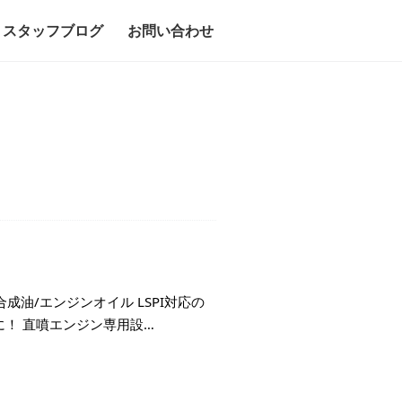
スタッフブログ
お問い合わせ
0%化学合成油/エンジンオイル LSPI対応の
！ 直噴エンジン専用設…