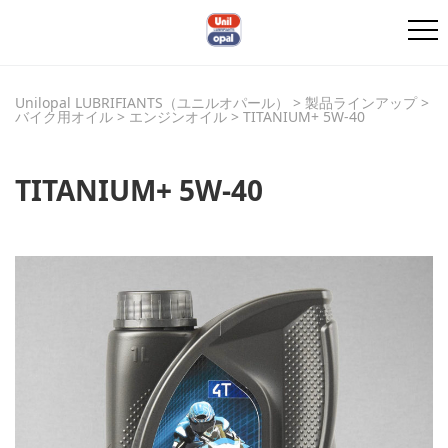
Unilopal LUBRIFIANTS（ユニルオパール）
>
製品ラインアップ
>
バイク用オイル
>
エンジンオイル
>
TITANIUM+ 5W-40
TITANIUM+ 5W-40